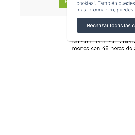
RESERVAR
cookies". También puedes 
más información, puedes 
Rechazar todas las 
Nuestra cena está abiert
menos con 48 horas de ant
contrario, si es necesario
No está permitido comer e
o familias que hayan al
información sobre este te
El uso de la zona del SPA 
alojadas en el ValOmbré. 
anticipación.