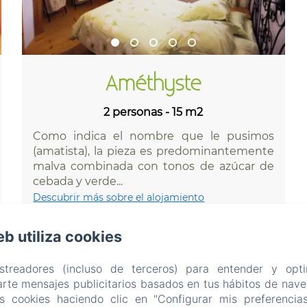
Améthyste
2 personas - 15 m2
Como indica el nombre que le pusimos
(amatista), la pieza es predominantemente
malva combinada con tonos de azúcar de
cebada y verde...
Descubrir más sobre el alojamiento
eb utiliza cookies
Desde 76,5 €
Más información
astreadores (incluso de terceros) para entender y opti
rte mensajes publicitarios basados en tus hábitos de naveg
as cookies haciendo clic en "Configurar mis preferencia