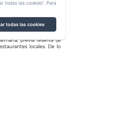
r todas las cookies". Para
ar todas las cookies
emana, previa reserva (al
estaurantes locales. De lo
ún está reservado a grupos
2 camas). Para tener más
 reserva, para las personas
s con al menos 24 horas de