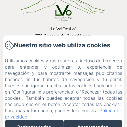
Le ValOmbré
736 Chemin du Grand Logis,
38380 - Saint-Pierre-de-Chartreuse
Nuestro sitio web utiliza cookies
+33 (0)6 19 76 15 12
Contáctanos
Utilizamos cookies y rastreadores (incluso de terceros)
para entender y optimizar tu experiencia de
Inicio
navegación y para mostrarte mensajes publicitarios
Habitaciones
basados en tus hábitos de navegación y tu perfil.
Espace Bien être
Puedes configurar o rechazar las cookies haciendo clic
Galerie Photos
en "Configurar mis preferencias" o "Rechazar todas las
cookies". También puedes aceptar todas las cookies
Contacto
haciendo clic en el botón "Aceptar todas las cookies".
Para más información, puedes leer nuestra
Política de
privacidad
.
EN
FR
ES
Desarrollado con Amenitiz