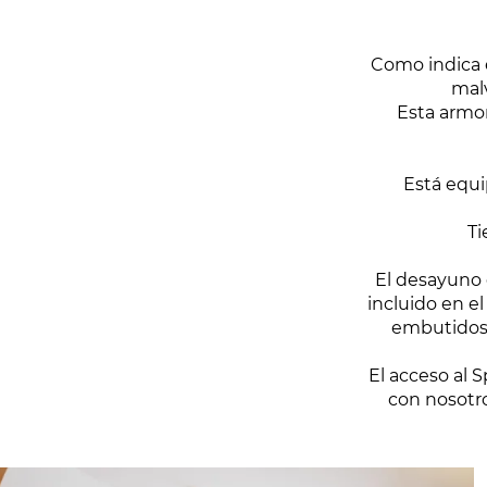
Como indica 
mal
Esta armon
Está equ
Ti
El desayuno 
incluido en e
embutidos,
El acceso al S
con nosotro