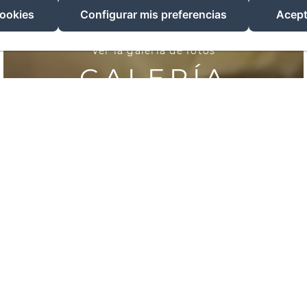
cookies
Configurar mis preferencias
Acept
Ver la galería de fotos
GALERÍA
Servicios de la Habitación
elo