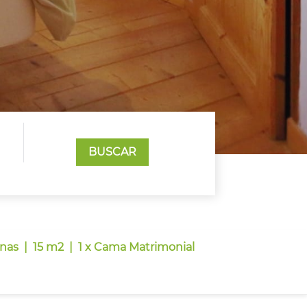
BUSCAR
onas
|
15 m2
|
1 x Cama Matrimonial