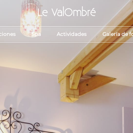
Le ValOmbré
ciones
Spa
Actividades
Galería de f