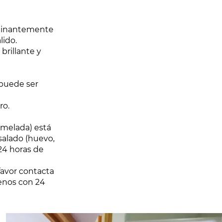
ominantemente
ido.
brillante y
puede ser
ro.
rmelada) está
salado (huevo,
24 horas de
 favor contacta
menos con 24