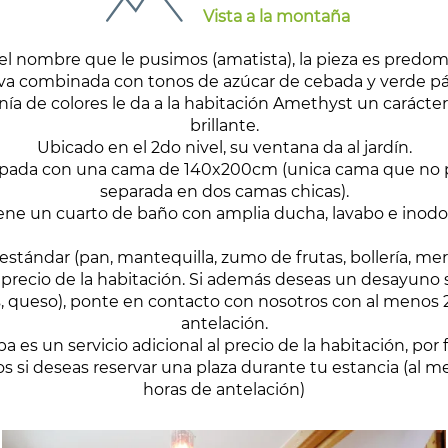
Vista a la montaña
el nombre que le pusimos (amatista), la pieza es pred
va combinada con tonos de azúcar de cebada y verde pál
ía de colores le da a la habitación Amethyst un carácter 
brillante.
Ubicado en el 2do nivel, su ventana da al jardín.
ipada con una cama de 140x200cm (unica cama que no 
separada en dos camas chicas).
ene un cuarto de baño con amplia ducha, lavabo e inodo
estándar (pan, mantequilla, zumo de frutas, bollería, me
l precio de la habitación. Si además deseas un desayuno 
 queso), ponte en contacto con nosotros con al menos 
antelación.
pa es un servicio adicional al precio de la habitación, por
s si deseas reservar una plaza durante tu estancia (al 
horas de antelación)