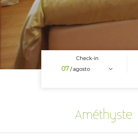
Check-in
07
/ agosto
Améthyste