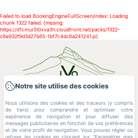
Failed to load BookingEngineFullScreen/index: Loading
chunk 1322 failed. (missing:
https://d1cmur5l0xva3h.cloudfront.net/packs/1322-
c6e932f9d3d27b65-1bf7c4dc6a241241.js)
Notre site utilise des cookies
Le ValOmbré
736 Chemin du Grand Logis,
Nous utilisons des cookies et des traceurs (y compris
38380 - Saint-Pierre-de-Chartreuse
de tiers) pour comprendre et optimiser votre
+33 (0)6 19 76 15 12
expérience de navigation et pour diffuser des
Contactez nous
messages publicitaires en fonction de vos préférences
et de votre profil de navigation. Vous pouvez régler ou
Accueil
refuser les cookies en cliquant sur "Paramétrer mes