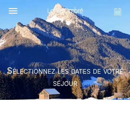
Le ValOmbré
Sélectionnez les dates de votre
séjour